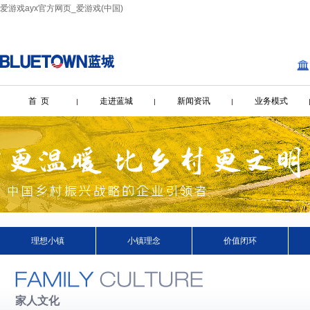
爱游戏ayx官方网页_爱游戏(中国)
首 页
走进蓝城
新闻资讯
业务模式
理想小镇
小镇理念
价值闭环
家人文化