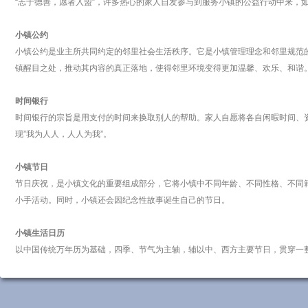
“志于德善，愿者入盟”，许多热心的家人自发参与到服务小镇的公益行动中来，如
小镇公约
小镇公约是业主所共同约定的邻里社会生活秩序。它是小镇管理理念和邻里规范的
镇醒目之处，推动其内容的真正落地，使得邻里环境变得更加温馨、欢乐、和谐
时间银行
时间银行的宗旨是用支付的时间来换取别人的帮助。家人自愿将各自闲暇时间、资
现”我为人人，人人为我”。
小镇节日
节日庆祝，是小镇文化的重要组成部分，它将小镇中不同年龄、不同性格、不同
小手活动。同时，小镇还会因纪念性故事诞生自己的节日。
小镇生活日历
以中国传统万年历为基础，四季、节气为主轴，辅以中、西方主要节日，贯穿一