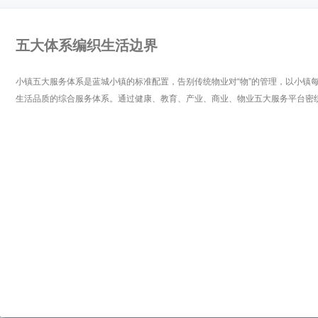
五大体系编织生活边界
小镇五大服务体系是蓝城小镇的标准配置，告别传统物业对“物”的管理，以小镇
生活品质的综合服务体系。通过健康、教育、产业、商业、物业五大服务平台密