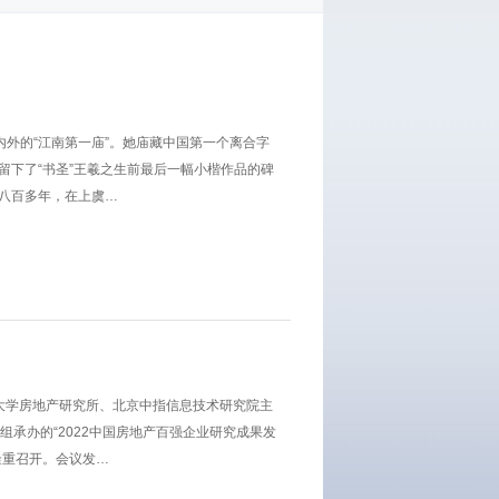
内外的“江南第一庙”。她庙藏中国第一个离合字
留下了“书圣”王羲之生前最后一幅小楷作品的碑
八百多年，在上虞…
华大学房地产研究所、北京中指信息技术研究院主
组承办的“2022中国房地产百强企业研究成果发
隆重召开。会议发…