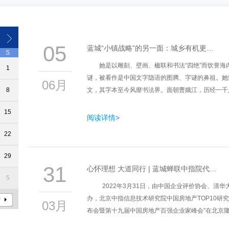
05
蓝城“小镇战略”的另一面：城乡有机更…
S
她是以雕刻、壁画、楹联和书法“四绝”而饮誉海
1
谜，被看作是中国文字隐语的图腾、字谜的鼻祖。她
06月
8
文，其字本至今风靡书法界。面朝曹娥江，历经一千
15
阅读详情>
22
29
31
心怀理想 大道同行 | 蓝城蝉联中指院代…
5
2022年3月31日，由中国企业评价协会、清
办，北京中指信息技术研究院中国房地产TOP10研究
03月
布会暨第十九届中国房地产百强企业家峰会”在北京