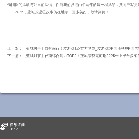
份团圆的温暖与邻里的深情，伴随我们驶过丙午马年的每一程风景，共同书写更
2026，蓝城的温暖故事仍在继续，更多美好，敬请期待！
上一篇：
【蓝城时事】载誉前行！爱游戏ayx官方网页_爱游戏(中国) 蝉联中国房
下一篇：
【蓝城时事】代建综合能力TOP2！蓝城荣获克而瑞2025年上半年多