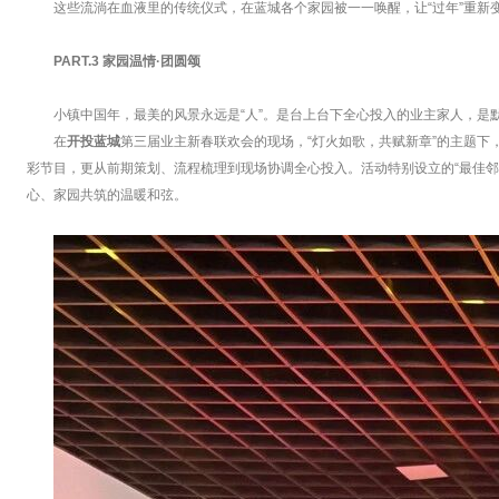
这些流淌在血液里的传统仪式，在蓝城各个家园被一一唤醒，让“过年”重新
PART.
3
家园温情·团圆颂
小镇中国年，最美的风景永远是“人”。是台上台下全心投入的业主家人，
在
开投蓝城
第三届业主新春联欢会的现场，“灯火如歌，共赋新章”的主题下
彩节目，更从前期策划、流程梳理到现场协调全心投入。活动特别设立的“最佳
心、家园共筑的温暖和弦。