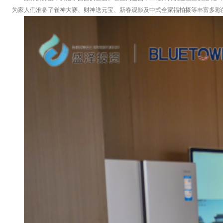
为家人们准备了雀神大赛、财神送元宝、新春观影及中式全家福拍摄等丰富多彩