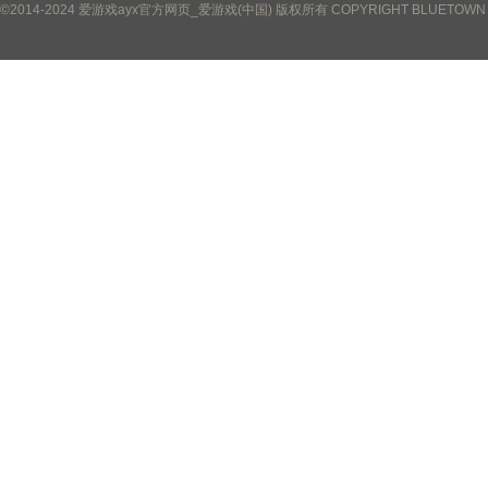
©2014-2024 爱游戏ayx官方网页_爱游戏(中国) 版权所有 COPYRIGHT BLUETOWN PRO