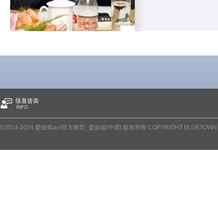
©2014-2024 爱游戏ayx官方网页_爱游戏(中国) 版权所有 COPYRIGHT BLUETOWN PRO