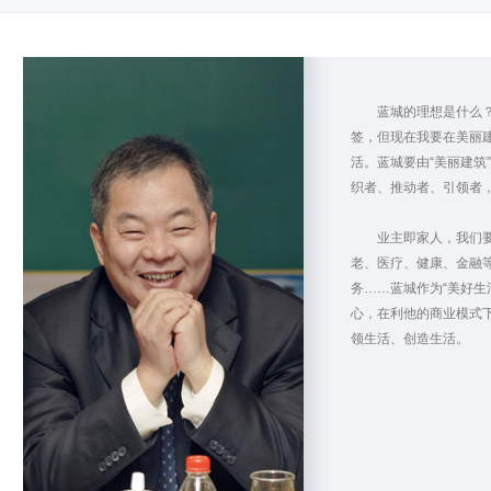
蓝城的理想是什么
签，但现在我要在美丽
活。蓝城要由“美丽建筑
织者、推动者、引领者
业主即家人，我们要
老、医疗、健康、金融
务……蓝城作为“美好生
心，在利他的商业模式
领生活、创造生活。